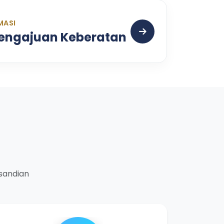
MASI
Pengajuan Keberatan
rsandian