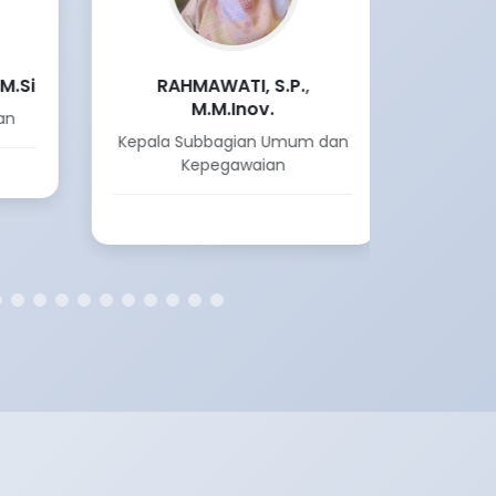
M.Si
RAHMAWATI, S.P.,
SA
M.M.Inov.
an
JF 
Kepala Subbagian Umum dan
Pusat
Kepegawaian