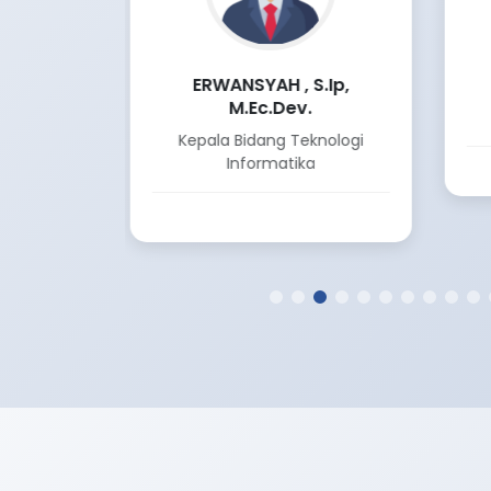
 S.T.,
ERWANSYAH , S.Ip,
M.Ec.Dev.
as
Kepala Bidang Teknologi
Informatika